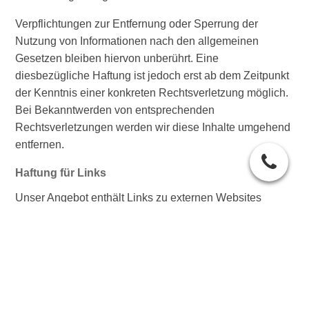
Verpflichtungen zur Entfernung oder Sperrung der
Nutzung von Informationen nach den allgemeinen
Gesetzen bleiben hiervon unberührt. Eine
diesbezügliche Haftung ist jedoch erst ab dem Zeitpunkt
der Kenntnis einer konkreten Rechtsverletzung möglich.
Bei Bekanntwerden von entsprechenden
Rechtsverletzungen werden wir diese Inhalte umgehend
entfernen.
Haftung für Links
Unser Angebot enthält Links zu externen Websites
Dritter, auf deren Inhalte wir keinen Einfluss haben.
Deshalb können wir für diese fremden Inhalte auch keine
Gewähr übernehmen. Für die Inhalte der verlinkten
Seiten ist stets der jeweilige Anbieter oder Betreiber der
Seiten verantwortlich. Die verlinkten Seiten wurden zum
Zeitpunkt der Verlinkung auf mögliche Rechtsverstöße